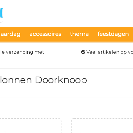
jaardag
accessoires
thema
feestdagen
le verzending met
Veel artikelen op v
L
llonnen Doorknoop