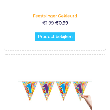
Feestslinger Gekleurd
Oorspronkelijke
Huidige
€
1,99
€
0,99
prijs
prijs
was:
is:
Product bekijken
€1,99.
€0,99.