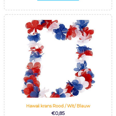
Hawaii krans Rood / Wit/ Blauw
€
0,85