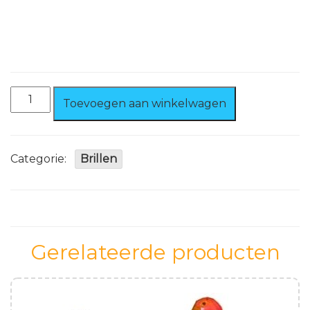
Brillen
Toevoegen aan winkelwagen
Oktober
/
Bier
Festival
Categorie:
Brillen
aantal
Gerelateerde producten