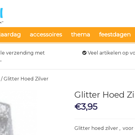
jaardag
accessoires
thema
feestdagen
le verzending met
Veel artikelen op v
L
/ Glitter Hoed Zilver
Glitter Hoed Zi
€
3,95
Glitter hoed zilver , voo