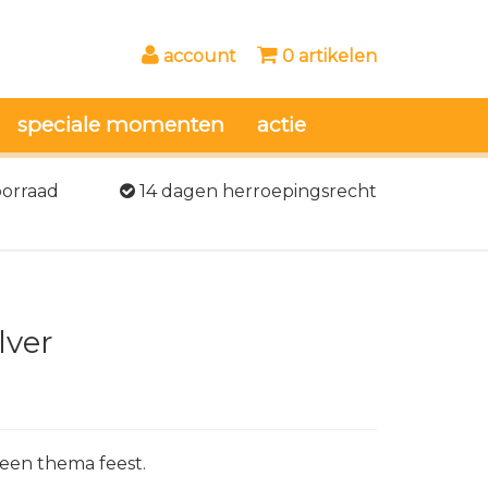
account
0 artikelen
speciale momenten
actie
oorraad
14 dagen herroepingsrecht
lver
r een thema feest.