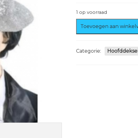
1 op voorraad
Glitter
Toevoegen aan winke
Hoed
Zilver
aantal
Categorie:
Hoofddekse