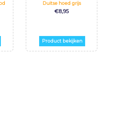
ood
Duitse hoed grijs
€
8,95
Product bekijken