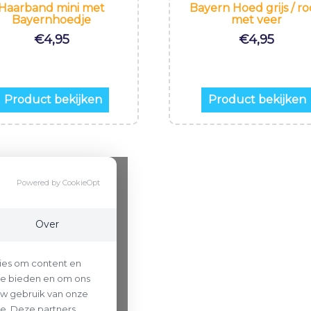
Haarband mini met
Bayern Hoed grijs / r
Bayernhoedje
met veer
€
4,95
€
4,95
Product bekijken
Product bekijken
Powered by CookieOpt
Over
ies om content en
 te bieden en om ons
uw gebruik van onze
se. Deze partners