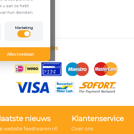
 u aan ze hebt
van hun diensten.
Marketing
Betaalmethodes
Alles toestaan
laatste nieuws
Klantenservice
 website feestwaren.nl!
Over ons