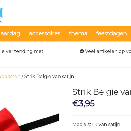
jaardag
accessoires
thema
feestdagen
le verzending met
Veel artikelen op v
L
ropdassen
/ Strik Belgie van satijn
Strik Belgie va
€
3,95
Mooie strik van satijn .