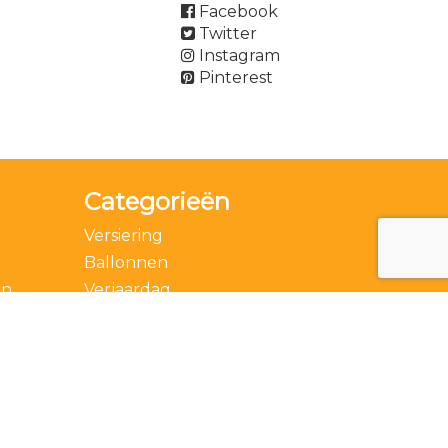
Facebook
Twitter
Instagram
Pinterest
Categorieën
Versiering
Ballonnen
en
Verjaardag
Accessoires
Thema
Feestdagen
Speciale momenten
Actie