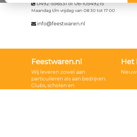
0492-556531 of 06-10549215
Maandag t/m vrijdag van 08:30 tot 17:00
info@feestwaren.nl
Feestwaren.nl
Het 
Wij leveren zowel aan
Nieuwe
particulieren als aan bedrijven.
Clubs, scholen en
verenigingen. Dankzij een
goede relatie met onze
leveranciers zijn wij ook in staat
op zeer korte termijn grote
aantallen te leveren, mochten
wij onverhoopt iets niet op
voorraad hebben.