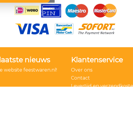
laatste nieuws
Klantenservice
 website feestwaren.nl!
Over ons
Contact
Levertijd en verzendkost
Bestelling ontbinden
Algemene voorwaarden
Privacy Policy