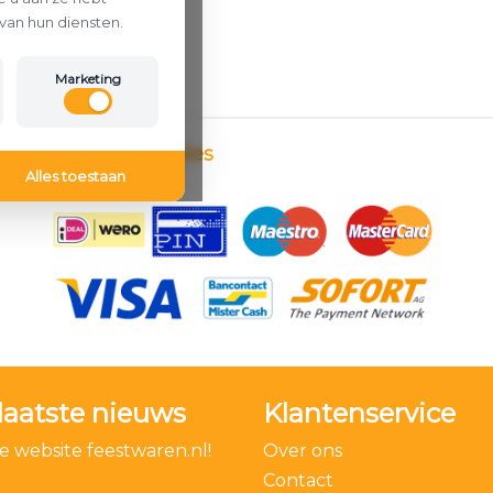
van hun diensten.
Marketing
Betaalmethodes
Alles toestaan
laatste nieuws
Klantenservice
 website feestwaren.nl!
Over ons
Contact