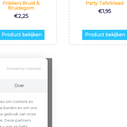
Prikkers Bruid &
Party Tafelkleed
Bruidegom
€
1,95
€
2,25
Product bekijken
Product bekijken
Powered by CookieOpt
Over
ies om content en
 te bieden en om ons
uw gebruik van onze
se. Deze partners
 u aan ze hebt