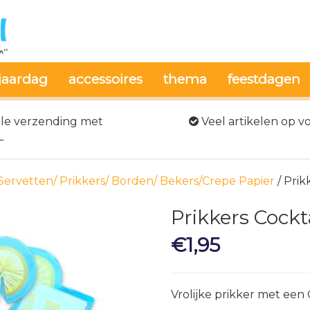
jaardag
accessoires
thema
feestdagen
le verzending met
Veel artikelen op v
L
Servetten/ Prikkers/ Borden/ Bekers/Crepe Papier
/ Prik
Prikkers Cockt
€
1,95
Vrolijke prikker met een 