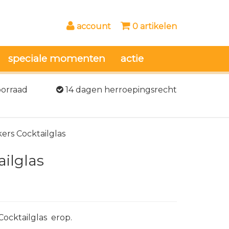
account
0 artikelen
speciale momenten
actie
oorraad
14 dagen herroepingsrecht
kers Cocktailglas
ailglas
Cocktailglas erop.