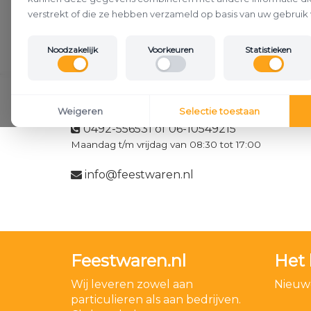
verstrekt of die ze hebben verzameld op basis van uw gebruik 
Noodzakelijk
Voorkeuren
Statistieken
Klantenservice
Weigeren
Selectie toestaan
0492-556531 of 06-10549215
Maandag t/m vrijdag van 08:30 tot 17:00
info@feestwaren.nl
Feestwaren.nl
Het 
Wij leveren zowel aan
Nieuwe
particulieren als aan bedrijven.