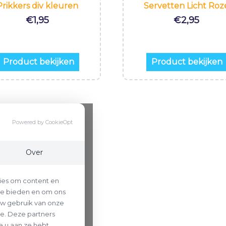
Prikkers div kleuren
Servetten Licht Roz
€
1,95
€
2,95
Product bekijken
Product bekijken
Powered by CookieOpt
Over
ies om content en
 te bieden en om ons
uw gebruik van onze
se. Deze partners
 u aan ze hebt