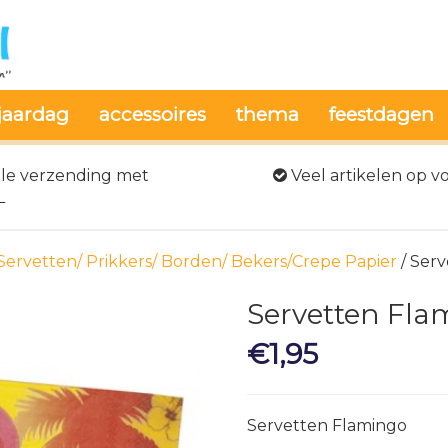
jaardag
accessoires
thema
feestdagen
le verzending met
Veel artikelen op v
L
Servetten/ Prikkers/ Borden/ Bekers/Crepe Papier
/ Ser
Servetten Fla
€
1,95
Servetten Flamingo