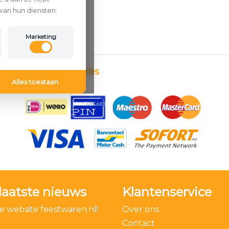
van hun diensten.
Marketing
Betaalmethodes
Alles toestaan
laatste nieuws
Klantenservice
 website feestwaren.nl!
Over ons
Contact