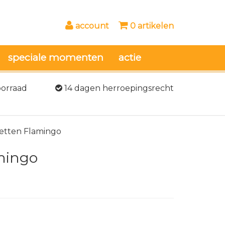
account
0 artikelen
speciale momenten
actie
oorraad
14 dagen herroepingsrecht
vetten Flamingo
mingo