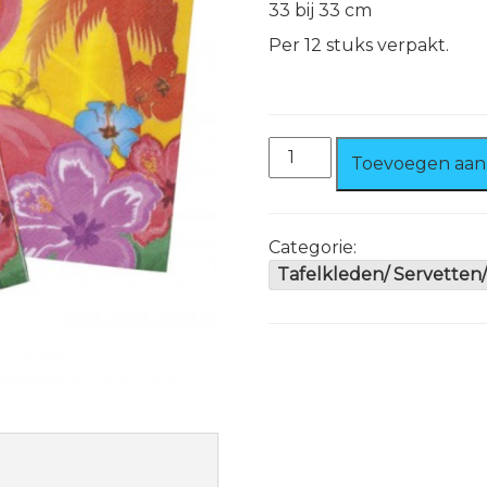
33 bij 33 cm
Per 12 stuks verpakt.
Servetten
Toevoegen aan
Flamingo
aantal
Categorie:
Tafelkleden/ Servetten/