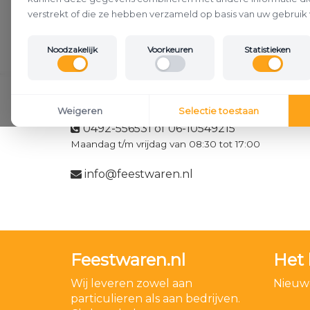
verstrekt of die ze hebben verzameld op basis van uw gebruik 
Noodzakelijk
Voorkeuren
Statistieken
Klantenservice
Weigeren
Selectie toestaan
0492-556531 of 06-10549215
Maandag t/m vrijdag van 08:30 tot 17:00
info@feestwaren.nl
Feestwaren.nl
Het 
Wij leveren zowel aan
Nieuwe
particulieren als aan bedrijven.