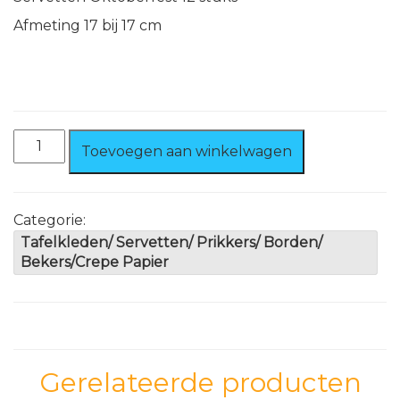
Afmeting 17 bij 17 cm
Servetten
Toevoegen aan winkelwagen
Oktoberfest
12
stuks
aantal
Categorie:
Tafelkleden/ Servetten/ Prikkers/ Borden/
Bekers/Crepe Papier
Gerelateerde producten