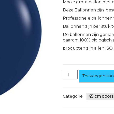
Mooie grote ballon met 
Deze Ballonnen zijn gesc
Professionele ballonnen
Ballonnen zijn per stuk t
De ballonnen zijn gemaak
daarom 100% biologisch 
producten zijn allen ISO
Ballon
Toevoegen aan
Donker
Blauw
45
cm
Categorie:
45 cm doors
100%
biologisch
afbreekbaar