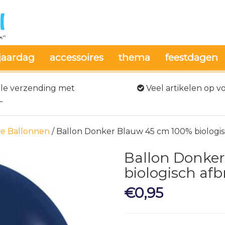
jaardag
accessoires
thema
feestdagen
le verzending met
Veel artikelen op v
L
e Ballonnen
/ Ballon Donker Blauw 45 cm 100% biologi
Ballon Donke
biologisch af
€
0,95