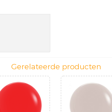
aantal
Gerelateerde producten