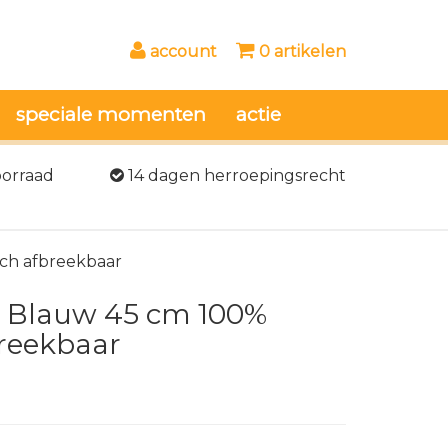
account
0 artikelen
speciale momenten
actie
oorraad
14 dagen herroepingsrecht
sch afbreekbaar
r Blauw 45 cm 100%
breekbaar