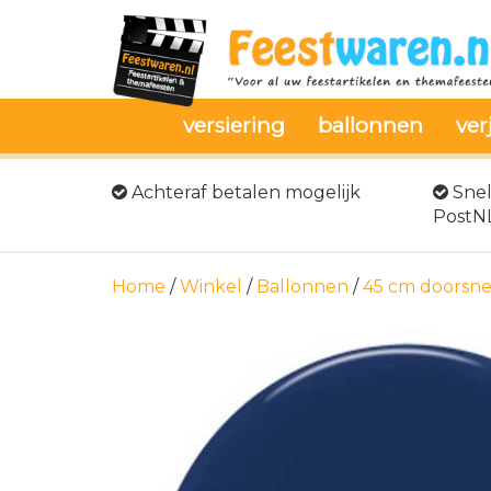
versiering
ballonnen
ver
Achteraf betalen mogelijk
Snel
PostN
Home
/
Winkel
/
Ballonnen
/
45 cm doorsne