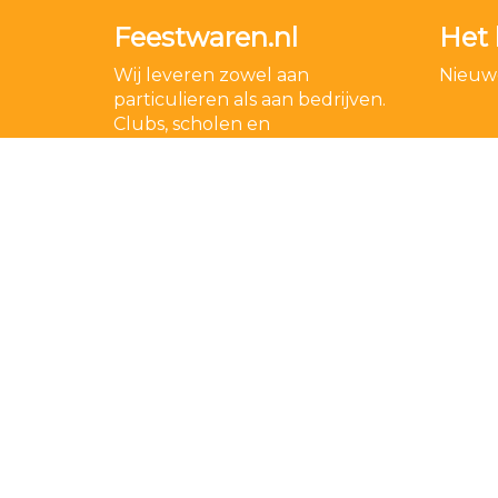
Feestwaren.nl
Het 
Wij leveren zowel aan
Nieuwe
particulieren als aan bedrijven.
Clubs, scholen en
verenigingen. Dankzij een
goede relatie met onze
leveranciers zijn wij ook in staat
op zeer korte termijn grote
aantallen te leveren, mochten
wij onverhoopt iets niet op
voorraad hebben.
Lees meer over ons
.