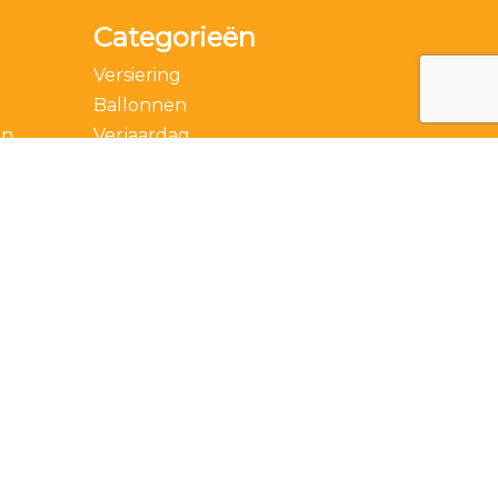
Categorieën
Versiering
Ballonnen
en
Verjaardag
Accessoires
Thema
Feestdagen
Speciale momenten
Actie