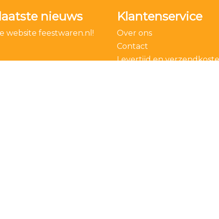
laatste nieuws
Klantenservice
 website feestwaren.nl!
Over ons
Contact
Levertijd en verzendkost
Bestelling ontbinden
Algemene voorwaarden
Privacy Policy
© 2026 Feestwaren.nl. Alle rechten voorbehouden.
Hosting & realisatie door Webhouse B.V.