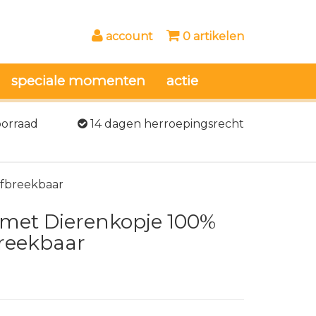
account
0 artikelen
speciale momenten
actie
oorraad
14 dagen herroepingsrecht
afbreekbaar
 met Dierenkopje 100%
breekbaar