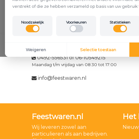
verstrekt of die ze hebben verzameld op basis van uw gebruik 
Noodzakelijk
Voorkeuren
Statistieken
Klantenservice
Weigeren
Selectie toestaan
0492-556531 of 06-10549215
Maandag t/m vrijdag van 08:30 tot 17:00
info@feestwaren.nl
Feestwaren.nl
Het 
Wij leveren zowel aan
Nieuwe
particulieren als aan bedrijven.