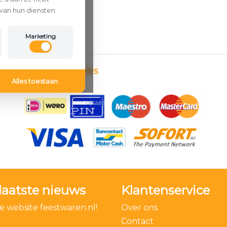
van hun diensten.
Marketing
Betaalmethodes
Alles toestaan
laatste nieuws
Klantenservice
 website feestwaren.nl!
Over ons
Contact