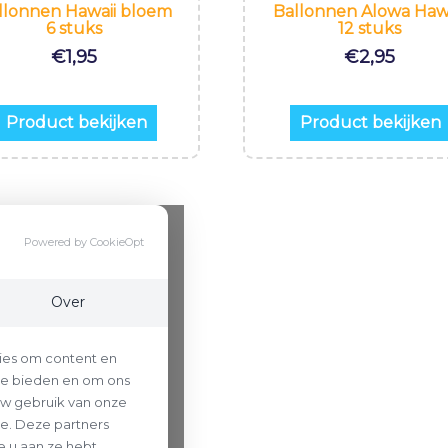
llonnen Hawaii bloem
Ballonnen Alowa Hawa
6 stuks
12 stuks
€
1,95
€
2,95
Product bekijken
Product bekijken
Powered by CookieOpt
Over
ies om content en
 te bieden en om ons
uw gebruik van onze
se. Deze partners
 u aan ze hebt