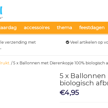
jaardag
accessoires
thema
feestdagen
le verzending met
Veel artikelen op v
L
rukt.
/ 5 x Ballonnen met Dierenkopje 100% biologisch 
5 x Ballonnen
biologisch af
€
4,95