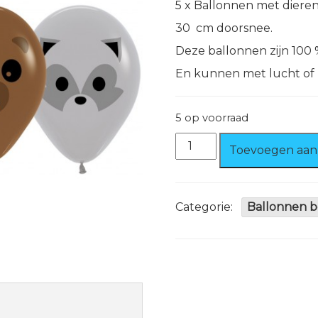
5 x Ballonnen met dieren
30 cm doorsnee.
Deze ballonnen zijn 100 
En kunnen met lucht of
5 op voorraad
5
Toevoegen aan
x
Ballonnen
met
Dierenkopje
Categorie:
Ballonnen b
100%
biologisch
afbreekbaar
aantal