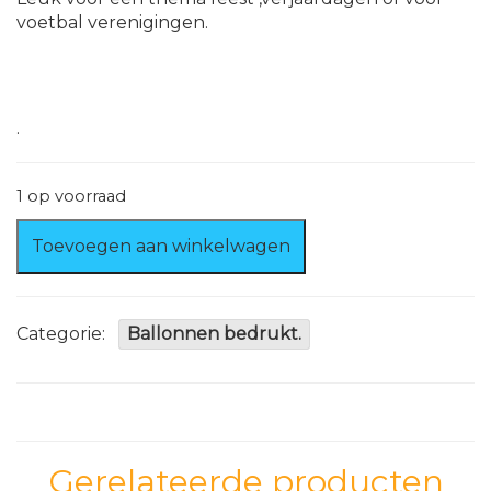
voetbal verenigingen.
.
1 op voorraad
Ballonnen
Toevoegen aan winkelwagen
wit-
geel
9
stuks
Categorie:
Ballonnen bedrukt.
aantal
Gerelateerde producten