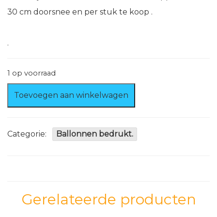
30 cm doorsnee en per stuk te koop .
.
1 op voorraad
7
Toevoegen aan winkelwagen
x
Roze
ballonnen
met
Categorie:
Ballonnen bedrukt.
witte
stippen
aantal
Gerelateerde producten