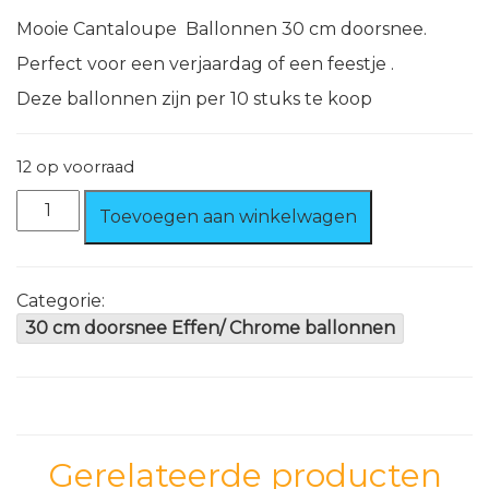
Mooie Cantaloupe Ballonnen 30 cm doorsnee.
Perfect voor een verjaardag of een feestje .
Deze ballonnen zijn per 10 stuks te koop
12 op voorraad
Ballonnen
Toevoegen aan winkelwagen
Cantaloupe,
10
stuks,
100%
Categorie:
biologisch
30 cm doorsnee Effen/ Chrome ballonnen
afbreekbaar.
aantal
Gerelateerde producten