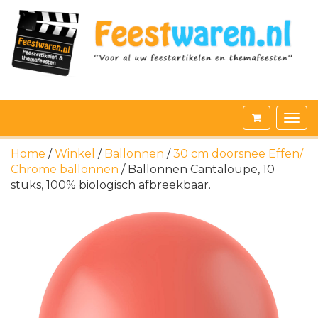
Home
/
Winkel
/
Ballonnen
/
30 cm doorsnee Effen/
Chrome ballonnen
/ Ballonnen Cantaloupe, 10
stuks, 100% biologisch afbreekbaar.