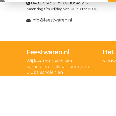
0492-556531 of 06-10549215
Maandag t/m vrijdag van 08:30 tot 17:00
info@feestwaren.nl
Feestwaren.nl
Het 
Wij leveren zowel aan
Nieuwe
particulieren als aan bedrijven.
Clubs, scholen en
verenigingen. Dankzij een
goede relatie met onze
leveranciers zijn wij ook in staat
op zeer korte termijn grote
aantallen te leveren, mochten
wij onverhoopt iets niet op
voorraad hebben.