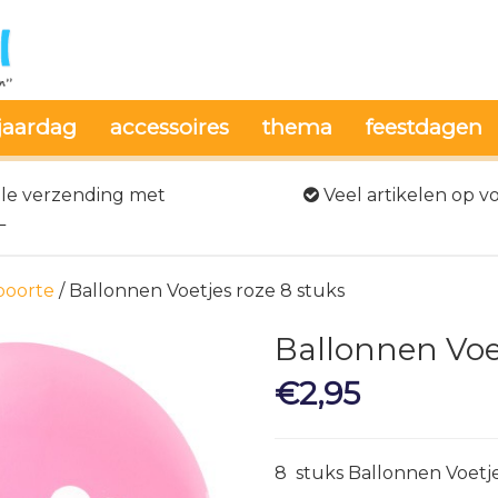
jaardag
accessoires
thema
feestdagen
le verzending met
Veel artikelen op v
L
boorte
/ Ballonnen Voetjes roze 8 stuks
Ballonnen Voet
€
2,95
8 stuks Ballonnen Voetj