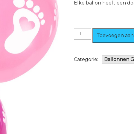
Elke ballon heeft een d
Ballonnen
Toevoegen aan
Voetjes
roze
8
stuks
Categorie:
Ballonnen 
aantal