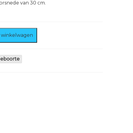
oorsnede van 30 cm.
 winkelwagen
Geboorte