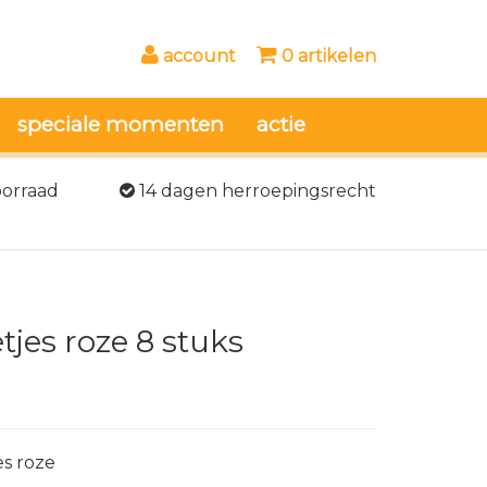
account
0 artikelen
speciale momenten
actie
oorraad
14 dagen herroepingsrecht
jes roze 8 stuks
es roze