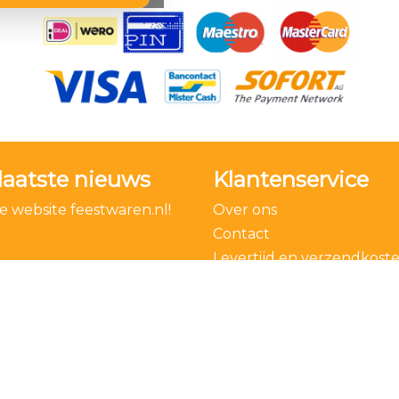
laatste nieuws
Klantenservice
 website feestwaren.nl!
Over ons
Contact
Levertijd en verzendkost
Bestelling ontbinden
Algemene voorwaarden
Privacy Policy