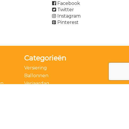
Facebook
Twitter
Instagram
Pinterest
Categorieën
Versiering
Ballonnen
en
Verjaardag
Accessoires
Thema
Feestdagen
Speciale momenten
Actie