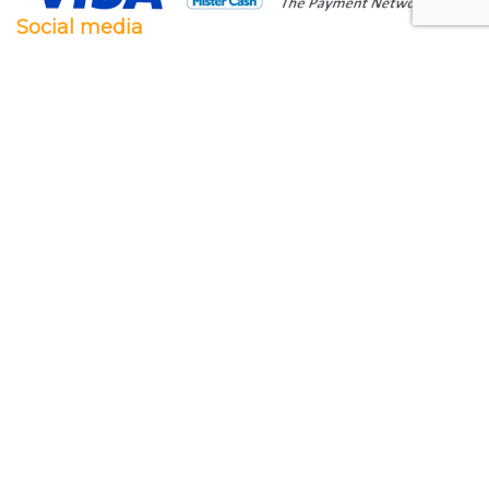
Social media
Facebook
Twitter
Instagram
Pinterest
Feestwaren.nl
Wij leveren zowel aan particulieren als aan
bedrijven. Clubs, scholen en verenigingen. Dankzij
een goede relatie met onze leveranciers zijn wij ook
in staat op zeer korte termijn grote aantallen te
leveren, mochten wij onverhoopt iets niet op
voorraad hebben.
Lees meer over ons
.