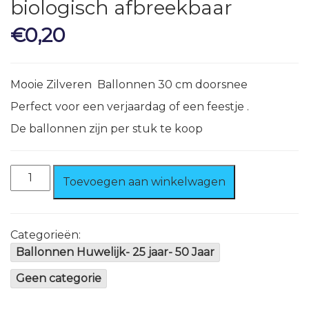
biologisch afbreekbaar
€
0,20
Mooie Zilveren Ballonnen 30 cm doorsnee
Perfect voor een verjaardag of een feestje .
De ballonnen zijn per stuk te koop
Ballonnen
Toevoegen aan winkelwagen
Zilver
100%
biologisch
afbreekbaar
Categorieën:
aantal
Ballonnen Huwelijk- 25 jaar- 50 Jaar
Geen categorie