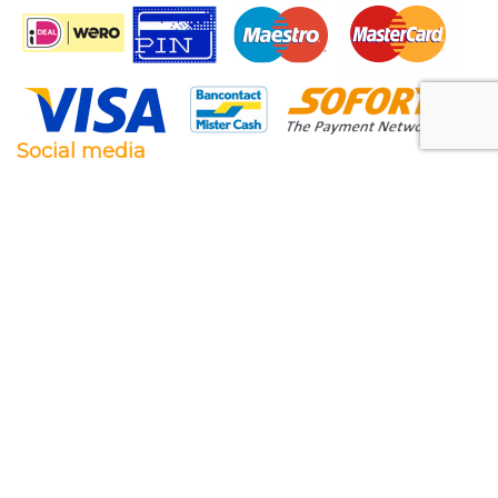
Social media
Facebook
Twitter
Instagram
Pinterest
Feestwaren.nl
Wij leveren zowel aan particulieren als aan
bedrijven. Clubs, scholen en verenigingen. Dankzij
een goede relatie met onze leveranciers zijn wij ook
in staat op zeer korte termijn grote aantallen te