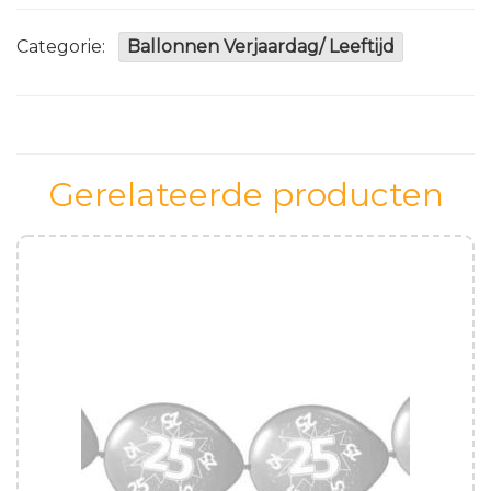
Zwart/
Zilver/
Categorie:
Ballonnen Verjaardag/ Leeftijd
Paars
aantal
Gerelateerde producten