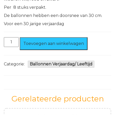
Per 8 stuks verpakt.
De ballonnen hebben een doorsnee van 30 cm.
Voor een 30 jarige verjaardag
Verkeersbord
Toevoegen aan winkelwagen
Ballonnen
30
jaar
aantal
Categorie:
Ballonnen Verjaardag/ Leeftijd
Gerelateerde producten