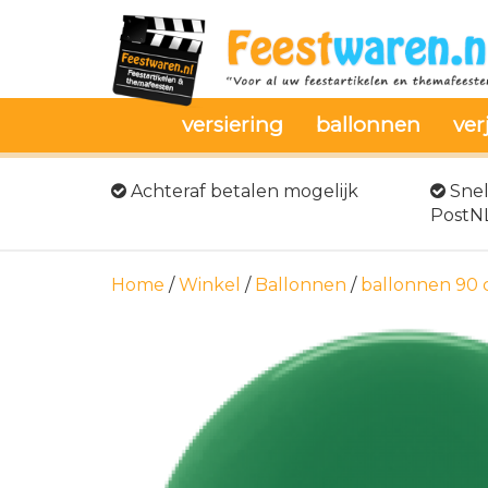
versiering
ballonnen
ver
Achteraf betalen mogelijk
Snel
PostN
Home
/
Winkel
/
Ballonnen
/
ballonnen 90