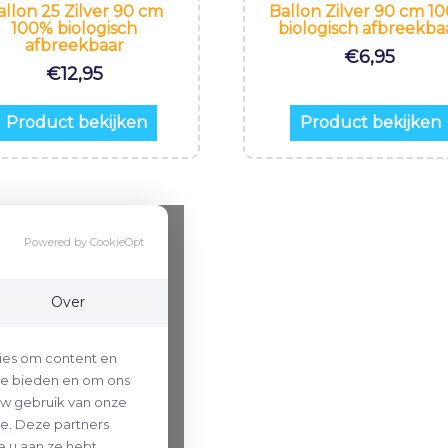
allon 25 Zilver 90 cm
Ballon Zilver 90 cm 1
100% biologisch
biologisch afbreekba
afbreekbaar
€
6,95
€
12,95
Product bekijken
Product bekijken
Powered by CookieOpt
Over
ies om content en
 te bieden en om ons
uw gebruik van onze
se. Deze partners
 u aan ze hebt