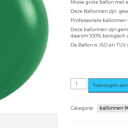
Mooie grote ballon met 
Deze Ballonnen zijn gesc
Professionele ballonnen
Deze ballonnen zijn gema
daarom 100% biologisch 
De Ballon is ISO en TUV 
Ballon
Toevoegen aan
Donker
Groen
90
cm
Categorie:
ballonnen 9
100%
biologisch
afbreekbaar