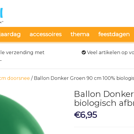
jaardag
accessoires
thema
feestdagen
le verzending met
Veel artikelen op v
L
 cm doorsnee
/ Ballon Donker Groen 90 cm 100% biologi
Ballon Donke
biologisch af
€
6,95