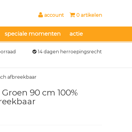
account
0 artikelen
speciale momenten
actie
oorraad
14 dagen herroepingsrecht
sch afbreekbaar
r Groen 90 cm 100%
breekbaar