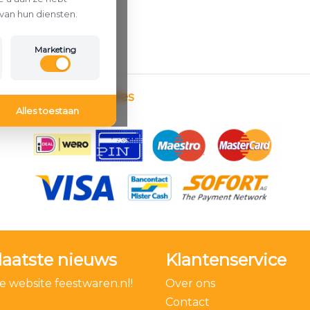
van hun diensten.
Marketing
Betaalmethodes
Alles toestaan
laatste nieuws
Klantenservice
 website feestwaren.nl!
Over ons
Contact