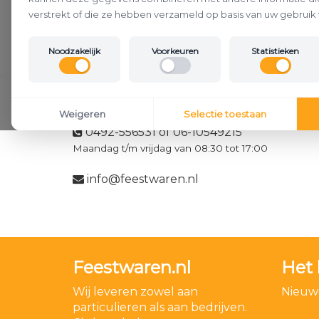
verstrekt of die ze hebben verzameld op basis van uw gebruik 
Noodzakelijk
Voorkeuren
Statistieken
Klantenservice
Weigeren
Selectie toestaan
0492-556531 of 06-10549215
Maandag t/m vrijdag van 08:30 tot 17:00
info@feestwaren.nl
Feestwaren.nl
Het 
Wij leveren zowel aan
Nieuwe
particulieren als aan bedrijven.