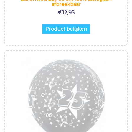
afbreekbaar
€
12,95
Product bekijken