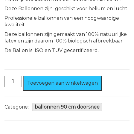
Deze Ballonnen zijn geschikt voor helium en lucht .
Professionele ballonnen van een hoogwaardige
kwaliteit
Deze ballonnen zijn gemaakt van 100% natuurlijke
latex en zijn daarom 100% biologisch afbreekbaar.
De Ballon is ISO en TUV gecertificeerd.
Ballon
Toevoegen aan winkelwagen
Zwart
90
cm
100%
Categorie:
ballonnen 90 cm doorsnee
biologisch
afbreekbaar
aantal