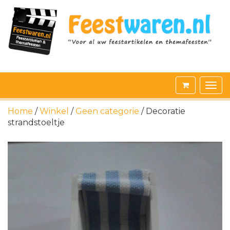
Home
/
Winkel
/
Geen categorie
/ Decoratie
strandstoeltje