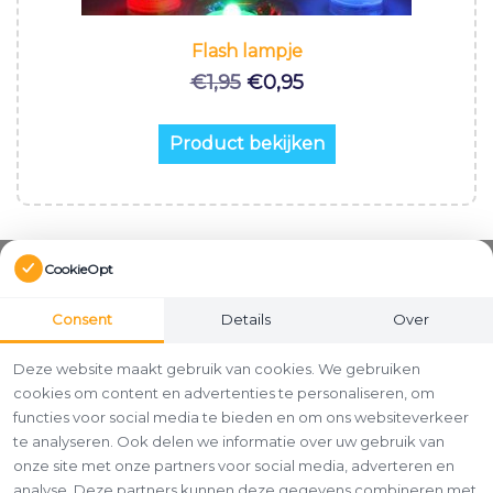
Flash lampje
Oorspronkelijke
Huidige
€
1,95
€
0,95
prijs
prijs
was:
is:
Product bekijken
€1,95.
€0,95.
CookieOpt
Consent
Details
Over
Deze website maakt gebruik van cookies. We gebruiken
cookies om content en advertenties te personaliseren, om
functies voor social media te bieden en om ons websiteverkeer
te analyseren. Ook delen we informatie over uw gebruik van
onze site met onze partners voor social media, adverteren en
analyse. Deze partners kunnen deze gegevens combineren met