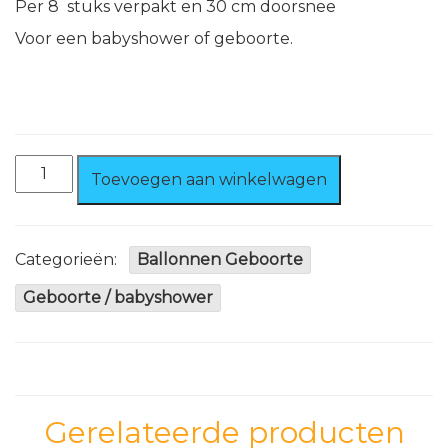
Per 8 stuks verpakt en 30 cm doorsnee
Voor een babyshower of geboorte.
Ballonnen
Toevoegen aan winkelwagen
Ooievaar
8
stuks
Jongen
Categorieën:
Ballonnen Geboorte
aantal
Geboorte / babyshower
Gerelateerde producten