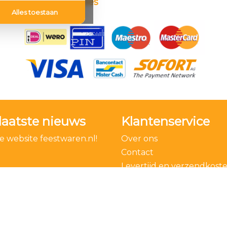
Betaalmethodes
Alles toestaan
laatste nieuws
Klantenservice
 website feestwaren.nl!
Over ons
Contact
Levertijd en verzendkost
Bestelling ontbinden
Algemene voorwaarden
Privacy Policy