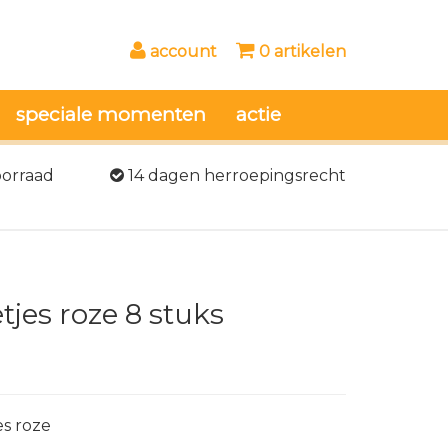
account
0 artikelen
speciale momenten
actie
oorraad
14 dagen herroepingsrecht
jes roze 8 stuks
es roze