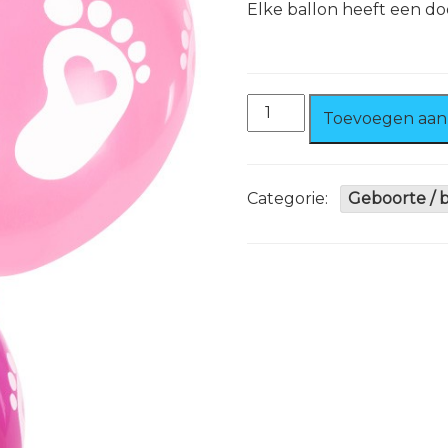
Elke ballon heeft een d
Ballonnen
Toevoegen aan
Voetjes
roze
8
stuks
Categorie:
Geboorte / 
aantal