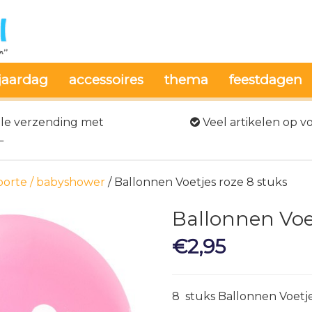
jaardag
accessoires
thema
feestdagen
le verzending met
Veel artikelen op v
L
orte / babyshower
/ Ballonnen Voetjes roze 8 stuks
Ballonnen Voet
€
2,95
8 stuks Ballonnen Voetj