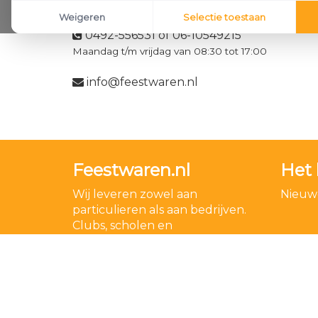
Klantenservice
Weigeren
Selectie toestaan
0492-556531 of 06-10549215
Maandag t/m vrijdag van 08:30 tot 17:00
info@feestwaren.nl
Feestwaren.nl
Het 
Wij leveren zowel aan
Nieuwe
particulieren als aan bedrijven.
Clubs, scholen en
verenigingen. Dankzij een
goede relatie met onze
leveranciers zijn wij ook in staat
op zeer korte termijn grote
aantallen te leveren, mochten