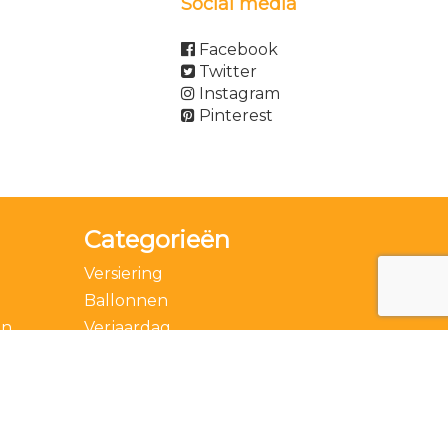
Social media
Facebook
Twitter
Instagram
Pinterest
Categorieën
Versiering
Ballonnen
en
Verjaardag
Accessoires
Thema
Feestdagen
Speciale momenten