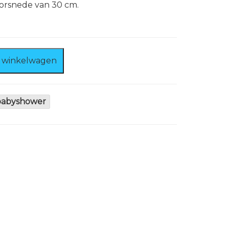
oorsnede van 30 cm.
 winkelwagen
babyshower