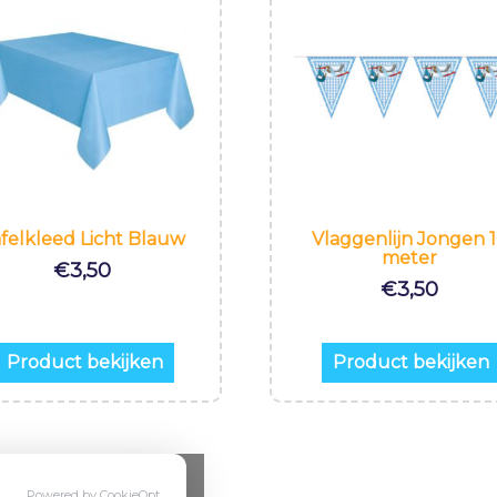
felkleed Licht Blauw
Vlaggenlijn Jongen 
meter
€
3,50
€
3,50
Product bekijken
Product bekijken
Powered by CookieOpt