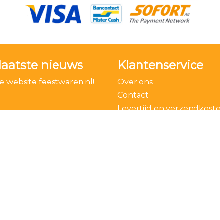
laatste nieuws
Klantenservice
 website feestwaren.nl!
Over ons
Contact
Levertijd en verzendkost
Bestelling ontbinden
Algemene voorwaarden
Privacy Policy