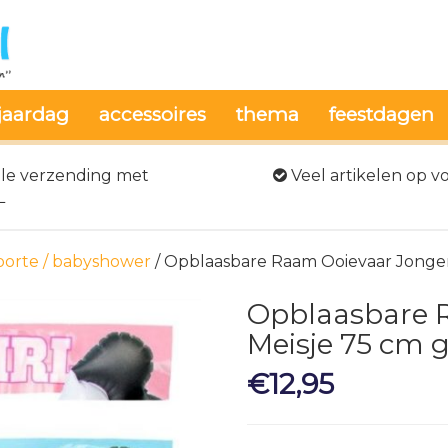
jaardag
accessoires
thema
feestdagen
le verzending met
Veel artikelen op v
L
orte / babyshower
/ Opblaasbare Raam Ooievaar Jongen
Opblaasbare 
Meisje 75 cm 
€
12,95