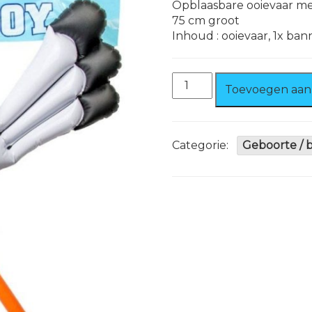
Opblaasbare ooievaar m
75 cm groot
Inhoud : ooievaar, 1x ban
Opblaasbare
Toevoegen aan
Raam
Ooievaar
Jongen/
Meisje
Categorie:
Geboorte / 
75
cm
groot
aantal