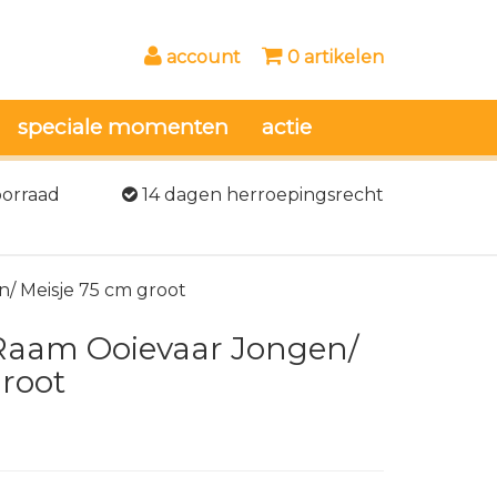
account
0 artikelen
speciale momenten
actie
oorraad
14 dagen herroepingsrecht
/ Meisje 75 cm groot
Raam Ooievaar Jongen/
groot