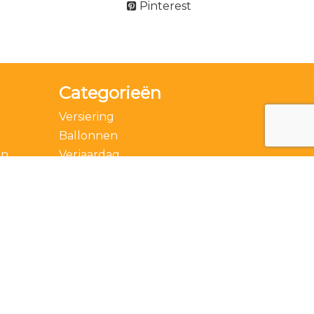
Pinterest
Categorieën
Versiering
Ballonnen
en
Verjaardag
Accessoires
Thema
Feestdagen
Speciale momenten
Actie