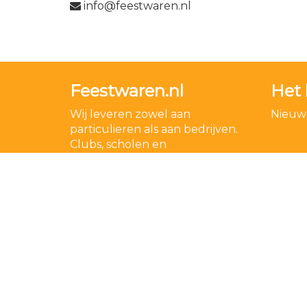
info@feestwaren.nl
Feestwaren.nl
Het 
Wij leveren zowel aan
Nieuwe
particulieren als aan bedrijven.
Clubs, scholen en
verenigingen. Dankzij een
goede relatie met onze
leveranciers zijn wij ook in staat
op zeer korte termijn grote
aantallen te leveren, mochten
wij onverhoopt iets niet op
voorraad hebben.
Lees meer over ons
.