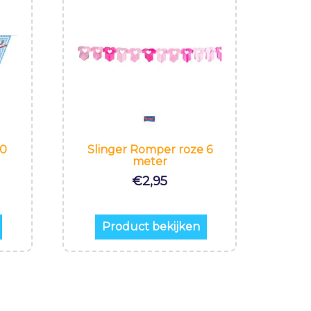
10
Slinger Romper roze 6
meter
€
2,95
Product bekijken