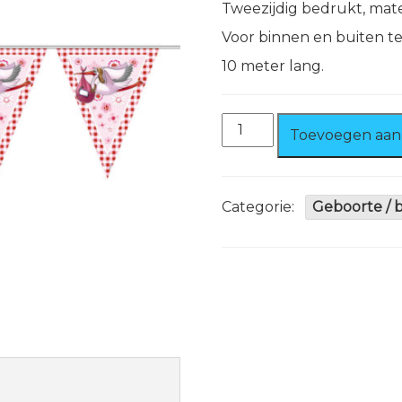
Tweezijdig bedrukt, mater
Voor binnen en buiten t
10 meter lang.
Vlaggenlijn
Toevoegen aan
Meisje
10
meter
aantal
Categorie:
Geboorte / 