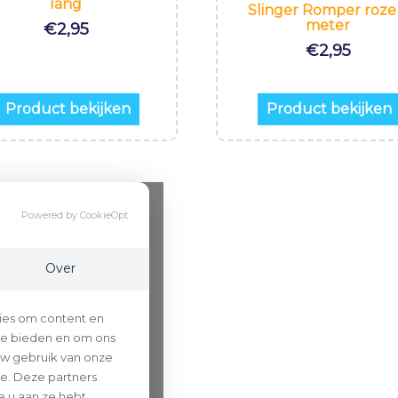
lang
Slinger Romper roze
meter
€
2,95
€
2,95
Product bekijken
Product bekijken
Powered by CookieOpt
Over
ies om content en
 te bieden en om ons
uw gebruik van onze
se. Deze partners
 u aan ze hebt