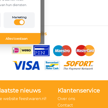
van hun diensten.
Marketing
Betaalmethodes
Alles toestaan
laatste nieuws
Klantenservice
 website feestwaren.nl!
Over ons
Contact