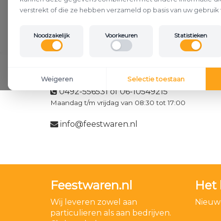
verstrekt of die ze hebben verzameld op basis van uw gebruik 
Noodzakelijk
Voorkeuren
Statistieken
Klantenservice
Weigeren
Selectie toestaan
0492-556531 of 06-10549215
Maandag t/m vrijdag van 08:30 tot 17:00
info@feestwaren.nl
Feestwaren.nl
Het 
Wij leveren zowel aan
Nieuwe
particulieren als aan bedrijven.