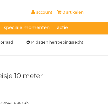
account
0 artikelen
speciale momenten
actie
oorraad
14 dagen herroepingsrecht
isje 10 meter
ooievaar opdruk