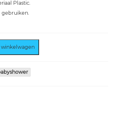
iaal Plastic.
e gebruiken.
 winkelwagen
babyshower