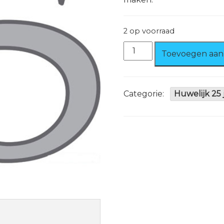
2 op voorraad
Deurbord
Toevoegen aan
zilver
25
aantal
Categorie:
Huwelijk 25 