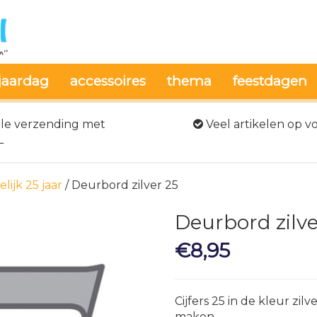
jaardag
accessoires
thema
feestdagen
le verzending met
Veel artikelen op v
L
lijk 25 jaar
/ Deurbord zilver 25
Deurbord zilve
€
8,95
Cijfers 25 in de kleur zi
maken.