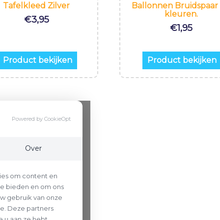
Tafelkleed Zilver
Ballonnen Bruidspaar 
kleuren.
€
3,95
€
1,95
Product bekijken
Product bekijken
Powered by CookieOpt
Over
ies om content en
 te bieden en om ons
uw gebruik van onze
se. Deze partners
 u aan ze hebt