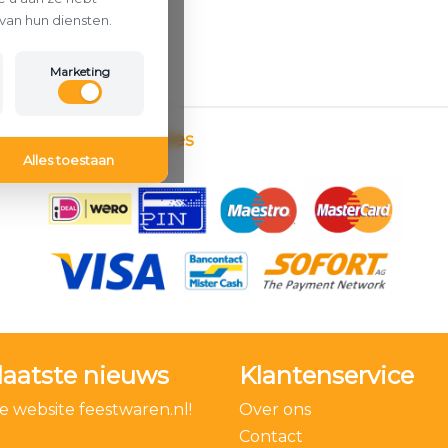
van hun diensten.
Marketing
Betaalmethodes
Alles toestaan
laatste nieuws
Klantenservice
 website feestwaren.nl!
Over ons
Contact