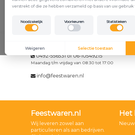
verstrekt of die ze hebben verzameld op basis van uw gebruik 
Noodzakelijk
Voorkeuren
Statistieken
Klantenservice
Weigeren
Selectie toestaan
0492-556531 of 06-10549215
Maandag t/m vrijdag van 08:30 tot 17:00
info@feestwaren.nl
Feestwaren.nl
Het 
Wij leveren zowel aan
Nieuwe
particulieren als aan bedrijven.