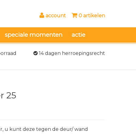
account
0 artikelen
speciale momenten
actie
oorraad
14 dagen herroepingsrecht
r 25
lver, u kunt deze tegen de deur/ wand