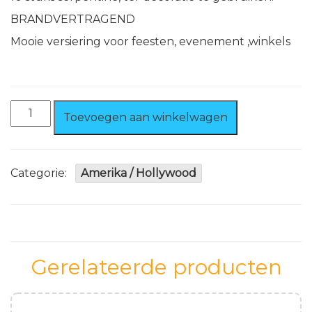
BRANDVERTRAGEND
Mooie versiering voor feesten, evenement ,winkels
10
Toevoegen aan winkelwagen
Stuks
Serpentine
Rood/
Wit
Categorie:
Amerika / Hollywood
/
Blauw
Brandvertragend
aantal
Gerelateerde producten