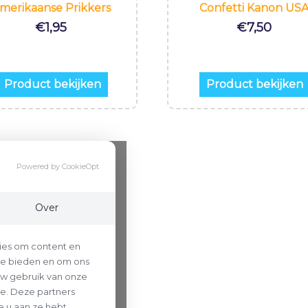
merikaanse Prikkers
Confetti Kanon US
€
1,95
€
7,50
Product bekijken
Product bekijken
Powered by CookieOpt
Over
ies om content en
 te bieden en om ons
uw gebruik van onze
se. Deze partners
 u aan ze hebt