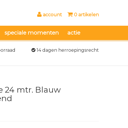
account
0 artikelen
speciale momenten
actie
oorraad
14 dagen herroepingsrecht
e 24 mtr. Blauw
end