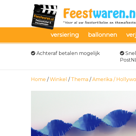
versiering
ballonnen
ver
Achteraf betalen mogelijk
Snel
PostN
Home
/
Winkel
/
Thema
/
Amerika / Hollyw