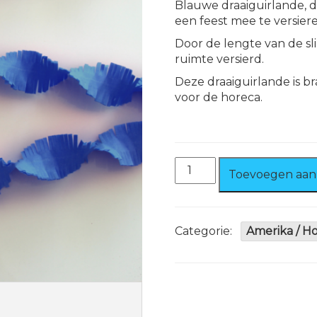
Blauwe draaiguirlande, 
een feest mee te versiere
Door de lengte van de sl
ruimte versierd.
Deze draaiguirlande is 
voor de horeca.
Draaiguirlande
Toevoegen aan
24
mtr.
Blauw
Brandvertragend
Categorie:
Amerika / H
aantal