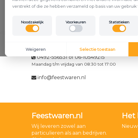
verstrekt of die ze hebben verzameld op basis van uw gebruik 
Noodzakelijk
Voorkeuren
Statistieken
Klantenservice
Weigeren
Selectie toestaan
0492-556531 of 06-10549215
Maandag t/m vrijdag van 08:30 tot 17:00
info@feestwaren.nl
Feestwaren.nl
Het 
Wij leveren zowel aan
Nieuwe
particulieren als aan bedrijven.