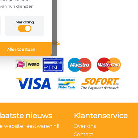
van hun diensten.
Marketing
Betaalmethodes
Alles toestaan
laatste nieuws
Klantenservice
 website feestwaren.nl!
Over ons
Contact