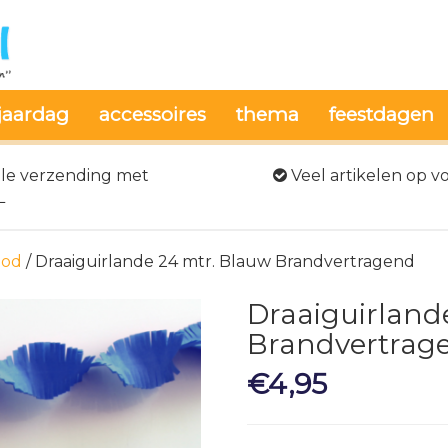
jaardag
accessoires
thema
feestdagen
le verzending met
Veel artikelen op v
L
ood
/ Draaiguirlande 24 mtr. Blauw Brandvertragend
Draaiguirland
Brandvertrag
€
4,95