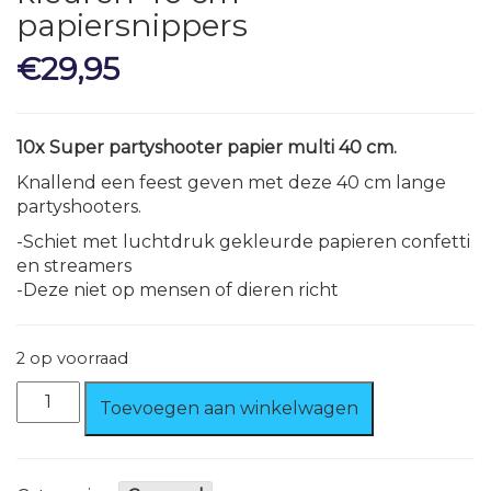
papiersnippers
€
29,95
10x Super partyshooter papier multi 40 cm.
Knallend een feest geven met deze 40 cm lange
partyshooters.
-Schiet met luchtdruk gekleurde papieren confetti
en streamers
-Deze niet op mensen of dieren richt
2 op voorraad
10x
Toevoegen aan winkelwagen
Super
partyshooter
multi
kleuren