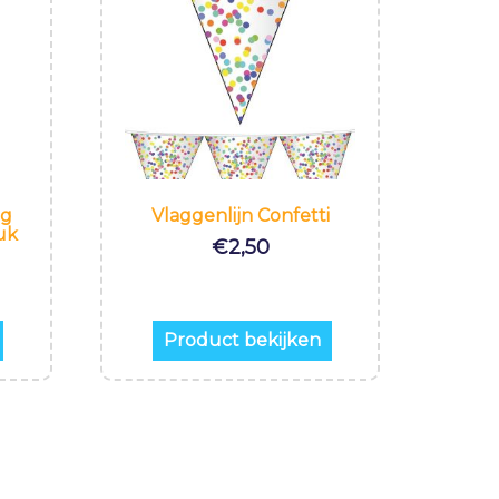
ig
Vlaggenlijn Confetti
uk
€
2,50
Product bekijken