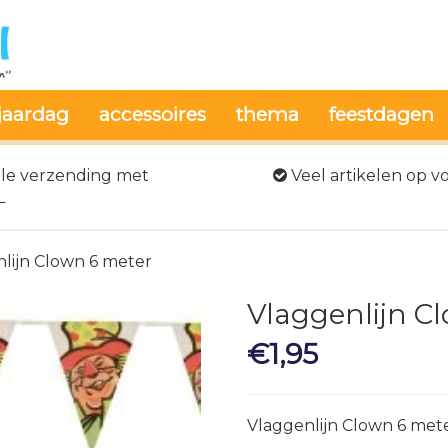
jaardag
accessoires
thema
feestdagen
le verzending met
Veel artikelen op v
L
nlijn Clown 6 meter
Vlaggenlijn C
€
1,95
Vlaggenlijn Clown 6 mete