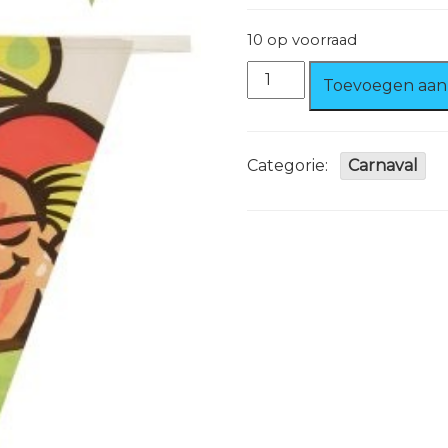
10 op voorraad
Vlaggenlijn
Toevoegen aan
Clown
6
meter
aantal
Categorie:
Carnaval