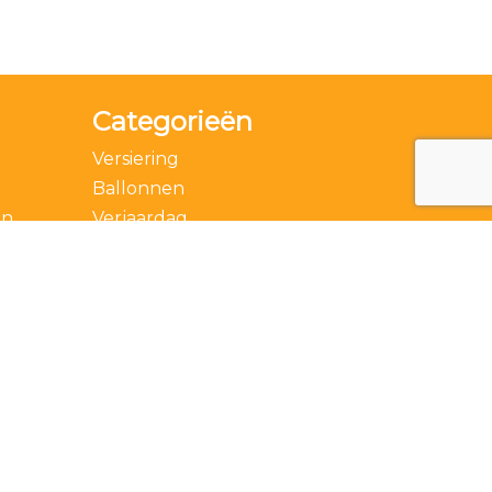
Categorieën
Versiering
Ballonnen
en
Verjaardag
Accessoires
Thema
Feestdagen
Speciale momenten
Actie