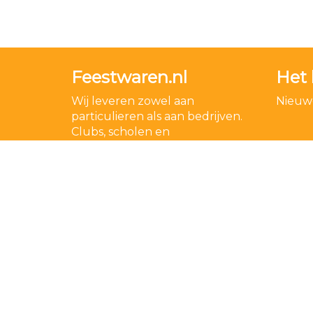
Feestwaren.nl
Het 
Wij leveren zowel aan
Nieuwe
particulieren als aan bedrijven.
Clubs, scholen en
verenigingen. Dankzij een
goede relatie met onze
leveranciers zijn wij ook in staat
op zeer korte termijn grote
aantallen te leveren, mochten
wij onverhoopt iets niet op
voorraad hebben.
Lees meer over ons
.