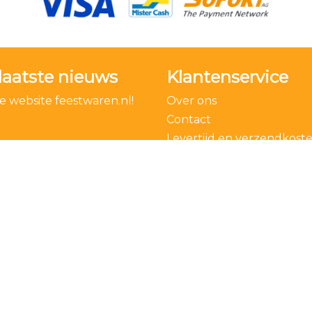
laatste nieuws
Klantenservice
 website feestwaren.nl!
Over ons
Contact
Levertijd en verzendkost
Bestelling ontbinden
Algemene voorwaarden
Privacy Policy