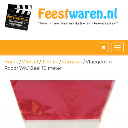
Home
/
Winkel
/
Thema
/
Carnaval
/ Vlaggenlijn
Rood/ Wit/ Geel 10 meter