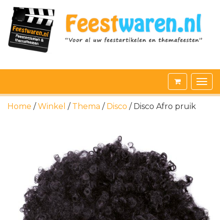
Home
/
Winkel
/
Thema
/
Disco
/ Disco Afro pruik