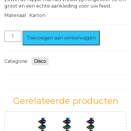
groot en een echte aankleding voor uw feest.
Materiaal : Karton.
Hippie
Toevoegen aan winkelwagen
Vrouw
deco.
86
cm
Categorie:
Disco
aantal
Gerelateerde producten