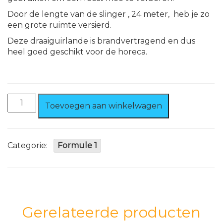
Door de lengte van de slinger , 24 meter, heb je zo
een grote ruimte versierd.
Deze draaiguirlande is brandvertragend en dus
heel goed geschikt voor de horeca.
Draaiguirlande
Toevoegen aan winkelwagen
24
mtr.
Wit
Brandvertragend
Categorie:
Formule 1
aantal
Gerelateerde producten