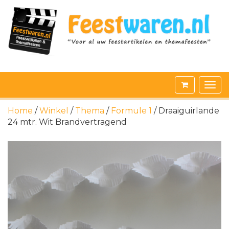
Home
/
Winkel
/
Thema
/
Formule 1
/ Draaiguirlande
24 mtr. Wit Brandvertragend