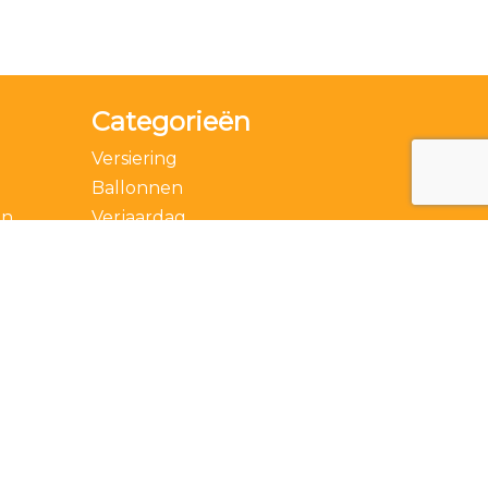
Categorieën
Versiering
Ballonnen
en
Verjaardag
Accessoires
Thema
Feestdagen
Speciale momenten
Actie