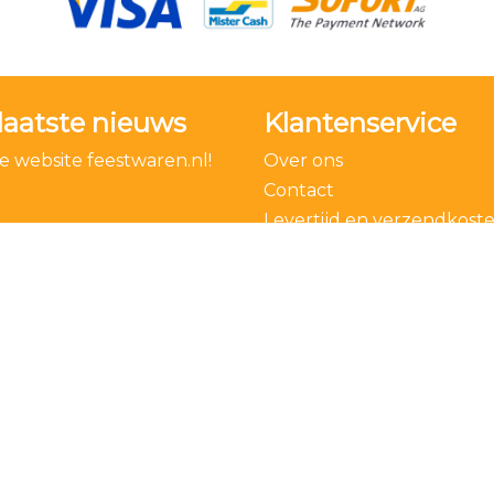
laatste nieuws
Klantenservice
 website feestwaren.nl!
Over ons
Contact
Levertijd en verzendkost
Bestelling ontbinden
Algemene voorwaarden
Privacy Policy