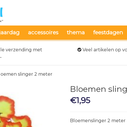
jaardag
accessoires
thema
feestdagen
le verzending met
Veel artikelen op v
L
loemen slinger 2 meter
Bloemen sling
€
1,95
Bloemenslinger 2 meter 