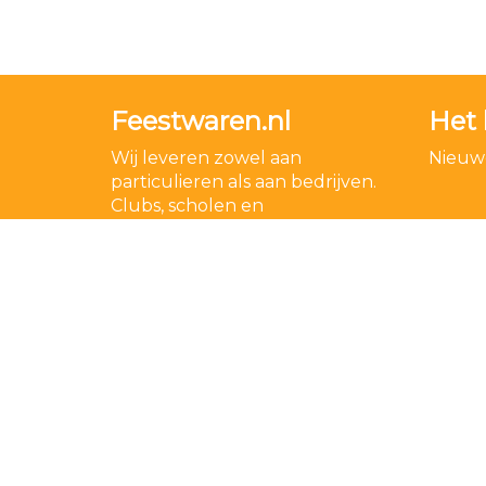
Feestwaren.nl
Het 
Wij leveren zowel aan
Nieuwe
particulieren als aan bedrijven.
Clubs, scholen en
verenigingen. Dankzij een
goede relatie met onze
leveranciers zijn wij ook in staat
op zeer korte termijn grote
aantallen te leveren, mochten
wij onverhoopt iets niet op
voorraad hebben.
Lees meer over ons
.