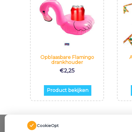
Opblaasbare Flamingo
A
drankhouder
€
2,25
Product bekijken
CookieOpt