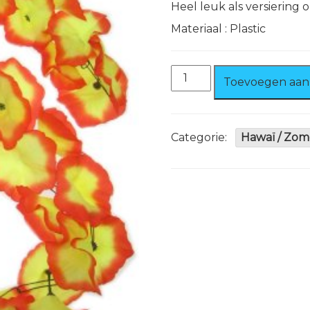
Heel leuk als versiering 
Materiaal : Plastic
Bloemen
Toevoegen aan
slinger
2
meter
aantal
Categorie:
Hawaï / Zom