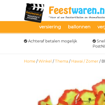
versiering
ballonnen
ver
Achteraf betalen mogelijk
Snel
PostN
Home
/
Winkel
/
Thema
/
Hawaï / Zomer
/ B