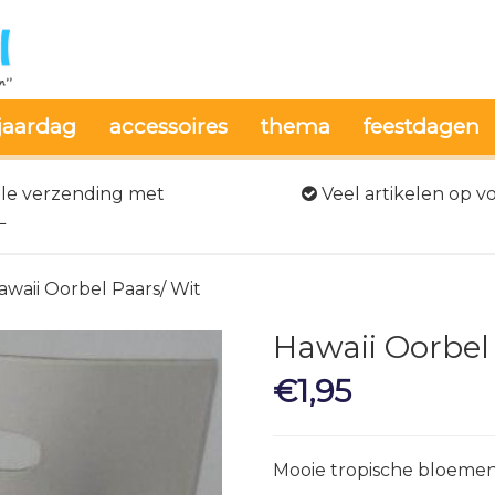
jaardag
accessoires
thema
feestdagen
le verzending met
Veel artikelen op v
L
awaii Oorbel Paars/ Wit
Hawaii Oorbel
€
1,95
Mooie tropische bloemen