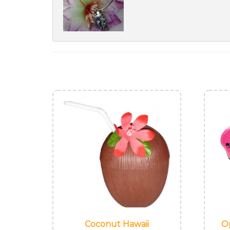
Coconut Hawaii
O