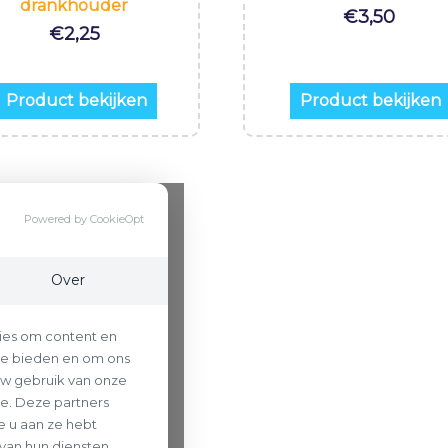
drankhouder
€
3,50
€
2,25
Product bekijken
Product bekijken
Powered by CookieOpt
Over
ies om content en
 te bieden en om ons
uw gebruik van onze
se. Deze partners
 u aan ze hebt
van hun diensten.