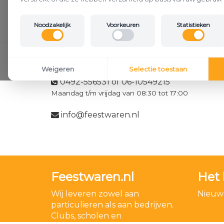
Noodzakelijk
Voorkeuren
Statistieken
Klantenservice
Weigeren
Selectie toestaan
0492-556531 of 06-10549215
Maandag t/m vrijdag van 08:30 tot 17:00
info@feestwaren.nl
Feestwaren.nl
Het 
Wij leveren zowel aan
Nieuwe
particulieren als aan bedrijven.
Clubs, scholen en