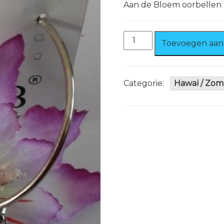
Aan de Bloem oorbellen zi
Hawaii
Toevoegen aan
Oorbel
Paars/
Wit
aantal
Categorie:
Hawaï / Zom