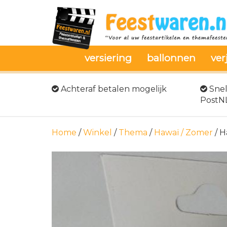
versiering
ballonnen
ver
Achteraf betalen mogelijk
Snel
PostN
Home
/
Winkel
/
Thema
/
Hawaï / Zomer
/ H