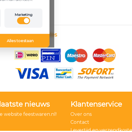
Marketing
Betaalmethodes
Alles toestaan
laatste nieuws
Klantenservice
 website feestwaren.nl!
Over ons
Contact
Levertijd en verzendkost