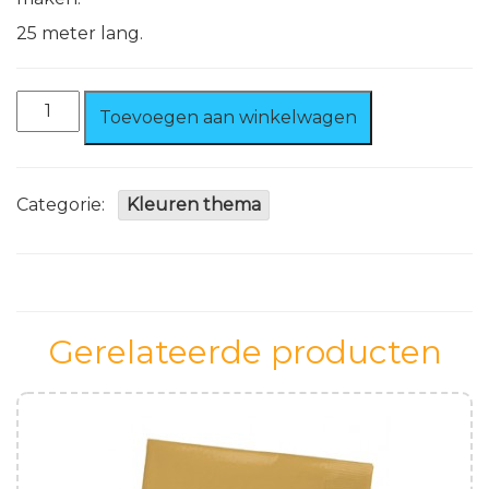
25 meter lang.
Zilver
Toevoegen aan winkelwagen
Lint
25
meter
5
Categorie:
Kleuren thema
mm
aantal
Gerelateerde producten