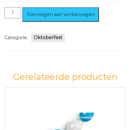
3
Toevoegen aan winkelwagen
stuks
Confetti
Shooter
Bierfles
Categorie:
Oktoberfest
aantal
Gerelateerde producten