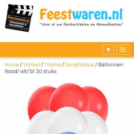
Home
/
Winkel
/
Thema
/
Songfestival
/ Ballonnen
Rood/ wit/ bl 30 stuks