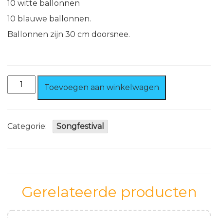
10 witte ballonnen
10 blauwe ballonnen.
Ballonnen zijn 30 cm doorsnee.
Ballonnen
Toevoegen aan winkelwagen
Rood/
wit/
bl
30
Categorie:
Songfestival
stuks
aantal
Gerelateerde producten