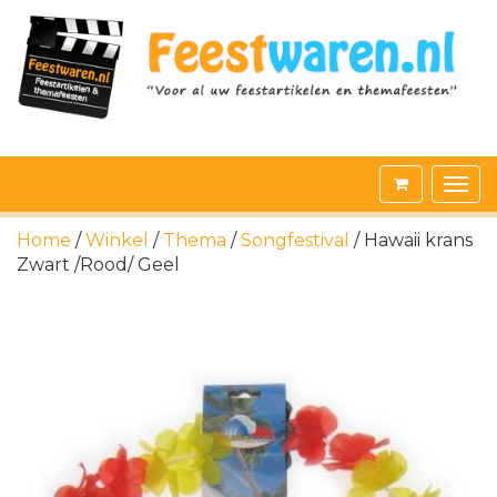
Home
/
Winkel
/
Thema
/
Songfestival
/ Hawaii krans
Zwart /Rood/ Geel