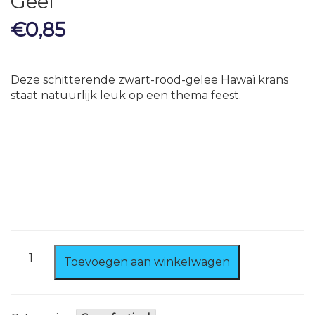
Geel
€
0,85
Deze schitterende zwart-rood-gelee Hawaï krans
staat natuurlijk leuk op een thema feest.
Hawaii
Toevoegen aan winkelwagen
krans
Zwart
/Rood/
Geel