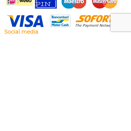
Social media
Facebook
Twitter
Instagram
Pinterest
Feestwaren.nl
Wij leveren zowel aan particulieren als aan
bedrijven. Clubs, scholen en verenigingen. Dankzij
een goede relatie met onze leveranciers zijn wij ook
in staat op zeer korte termijn grote aantallen te
leveren, mochten wij onverhoopt iets niet op