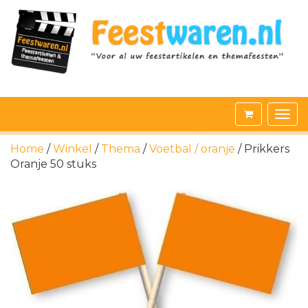
Home
/
Winkel
/
Thema
/
Voetbal / oranje
/ Prikkers
Oranje 50 stuks