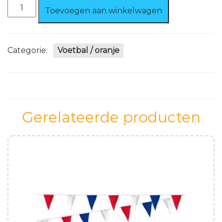
Prikkers
Toevoegen aan winkelwagen
Oranje
50
stuks
aantal
Categorie:
Voetbal / oranje
Gerelateerde producten