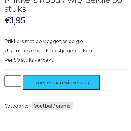
Prikkers Rood / wit/ Belgie 50
stuks
€
1,95
Prikkers met de vlaggetjes belgie
U kunt deze bij elk feestje gebruiken
Per 50 stuks verpakt.
Prikkers
Toevoegen aan winkelwagen
Rood
/
wit/
Belgie
Categorie:
Voetbal / oranje
50
stuks
aantal