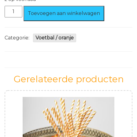
Pvc
Toevoegen aan winkelwagen
Slinger
Oranje,
Brandvertragend.
aantal
Categorie:
Voetbal / oranje
Gerelateerde producten