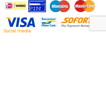
Social media
Facebook
Twitter
Instagram
Pinterest
Feestwaren.nl
Wij leveren zowel aan particulieren als aan
bedrijven. Clubs, scholen en verenigingen. Dankzij
een goede relatie met onze leveranciers zijn wij ook
in staat op zeer korte termijn grote aantallen te