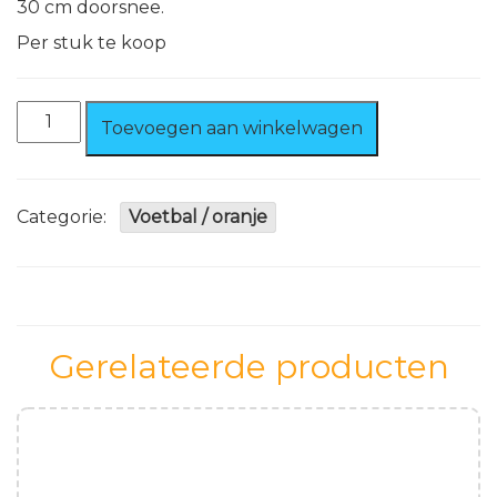
30 cm doorsnee.
Per stuk te koop
Voetbal
Toevoegen aan winkelwagen
ballonnen
zwart/
wit
per
Categorie:
Voetbal / oranje
stuk
aantal
Gerelateerde producten