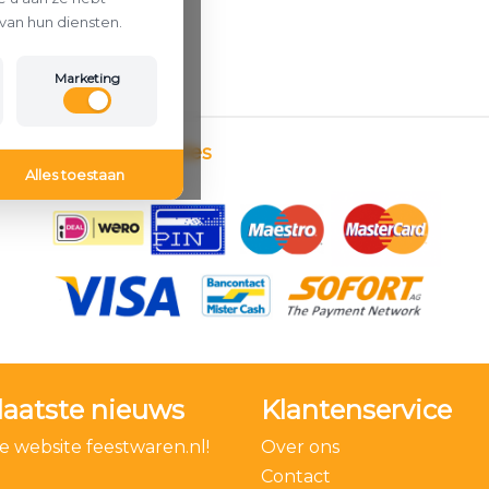
van hun diensten.
Marketing
Betaalmethodes
Alles toestaan
laatste nieuws
Klantenservice
 website feestwaren.nl!
Over ons
Contact