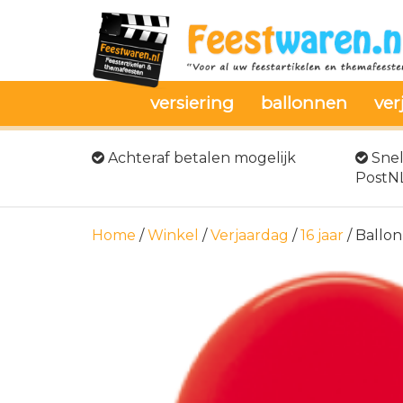
versiering
ballonnen
ver
Achteraf betalen mogelijk
Snel
PostN
Home
/
Winkel
/
Verjaardag
/
16 jaar
/ Ballo