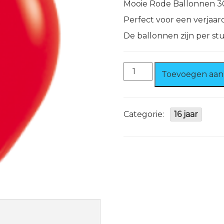
Mooie Rode Ballonnen 3
Perfect voor een verjaard
De ballonnen zijn per st
Ballonnen
Toevoegen aan
Rood
100%
biologisch
afbreekbaar.
Categorie:
16 jaar
aantal