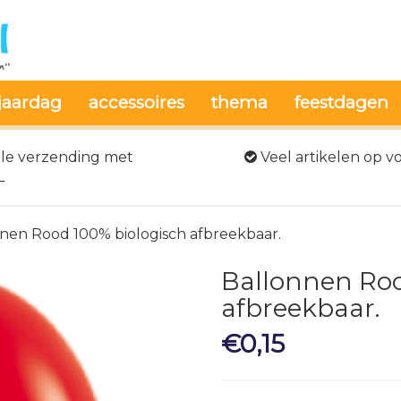
jaardag
accessoires
thema
feestdagen
le verzending met
Veel artikelen op v
L
nnen Rood 100% biologisch afbreekbaar.
Ballonnen Roo
afbreekbaar.
€
0,15