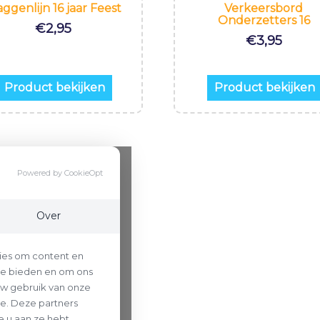
aggenlijn 16 jaar Feest
Verkeersbord
Onderzetters 16
€
2,95
€
3,95
Product bekijken
Product bekijken
Powered by CookieOpt
Over
ies om content en
 te bieden en om ons
uw gebruik van onze
se. Deze partners
 u aan ze hebt