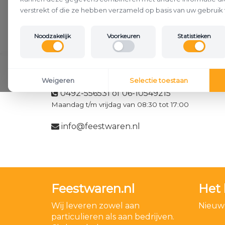
verstrekt of die ze hebben verzameld op basis van uw gebruik 
Noodzakelijk
Voorkeuren
Statistieken
Klantenservice
Weigeren
Selectie toestaan
0492-556531 of 06-10549215
Maandag t/m vrijdag van 08:30 tot 17:00
info@feestwaren.nl
Feestwaren.nl
Het 
Wij leveren zowel aan
Nieuwe
particulieren als aan bedrijven.