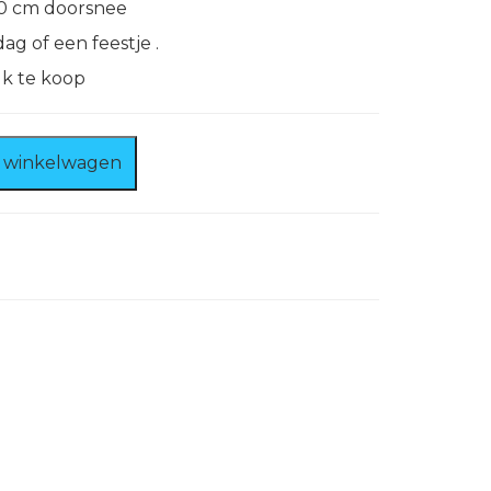
0 cm doorsnee
ag of een feestje .
uk te koop
 winkelwagen