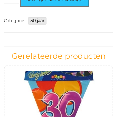
30
jaar
Blauw
aantal
Categorie:
30 jaar
Gerelateerde producten