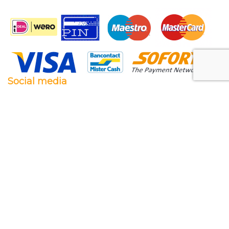
Social media
Facebook
Twitter
Instagram
Pinterest
Feestwaren.nl
Wij leveren zowel aan particulieren als aan
bedrijven. Clubs, scholen en verenigingen. Dankzij
een goede relatie met onze leveranciers zijn wij ook