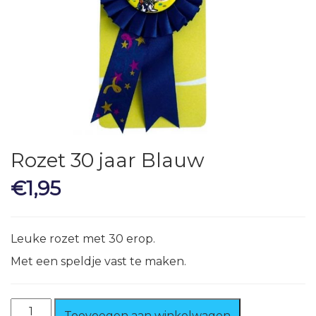
Rozet 30 jaar Blauw
€
1,95
Leuke rozet met 30 erop.
Met een speldje vast te maken.
Rozet
Toevoegen aan winkelwagen