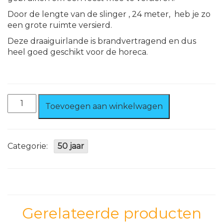
Door de lengte van de slinger , 24 meter, heb je zo
een grote ruimte versierd.
Deze draaiguirlande is brandvertragend en dus
heel goed geschikt voor de horeca.
Draaiguirlande
Toevoegen aan winkelwagen
24
mtr.
Geel
Brandvertragend
Categorie:
50 jaar
aantal
Gerelateerde producten