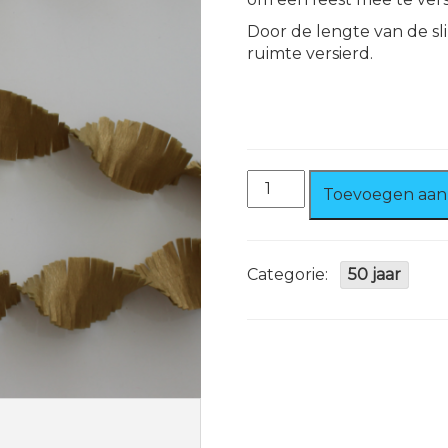
Door de lengte van de sl
ruimte versierd.
Draaiguirlande
Toevoegen aan
24
mtr.
Goud
aantal
Categorie:
50 jaar