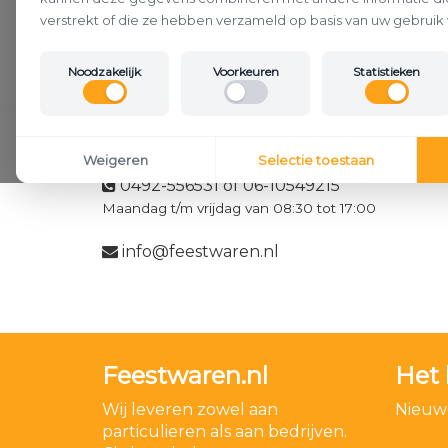
verstrekt of die ze hebben verzameld op basis van uw gebruik 
Noodzakelijk
Voorkeuren
Statistieken
Klantenservice
Weigeren
Selectie toestaan
0492-556531 of 06-10549215
Maandag t/m vrijdag van 08:30 tot 17:00
info@feestwaren.nl
Feestwaren.nl
Het 
Wij leveren zowel aan
Nieuwe
particulieren als aan bedrijven.