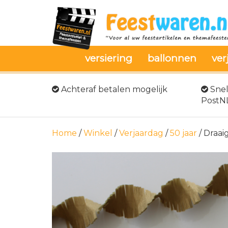
versiering
ballonnen
ver
Achteraf betalen mogelijk
Snel
PostN
Home
/
Winkel
/
Verjaardag
/
50 jaar
/ Draai