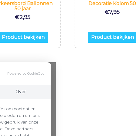
rkeersbord Ballonnen
Decoratie Kolom 50
50 jaar
€
7,95
€
2,95
Product bekijken
Product bekijken
Powered by CookieOpt
Over
ies om content en
 te bieden en om ons
uw gebruik van onze
se. Deze partners
 u aan ze hebt