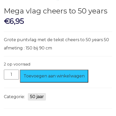
Mega vlag cheers to 50 years
€
6,95
Grote puntvlag met de tekst cheers to 50 years 50
afmeting : 150 bij 90 cm
2 op voorraad
Mega
Toevoegen aan winkelwagen
vlag
cheers
to
50
Categorie:
50 jaar
years
aantal