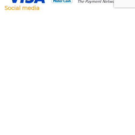
Social media
Facebook
Twitter
Instagram
Pinterest
Feestwaren.nl
Wij leveren zowel aan particulieren als aan
bedrijven. Clubs, scholen en verenigingen. Dankzij
een goede relatie met onze leveranciers zijn wij ook
in staat op zeer korte termijn grote aantallen te
leveren, mochten wij onverhoopt iets niet op
voorraad hebben.
Lees meer over ons
.