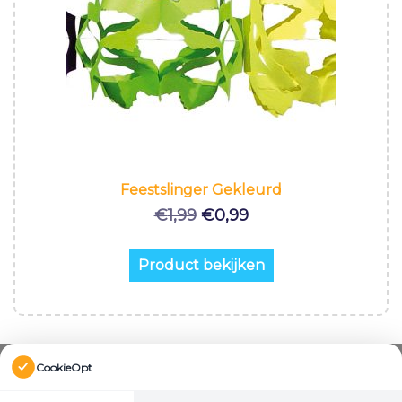
Feestslinger Gekleurd
Oorspronkelijke
Huidige
€
1,99
€
0,99
prijs
prijs
was:
is:
Product bekijken
€1,99.
€0,99.
CookieOpt