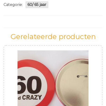
Zilver/
Categorie:
60/ 65 jaar
Paars
aantal
Gerelateerde producten