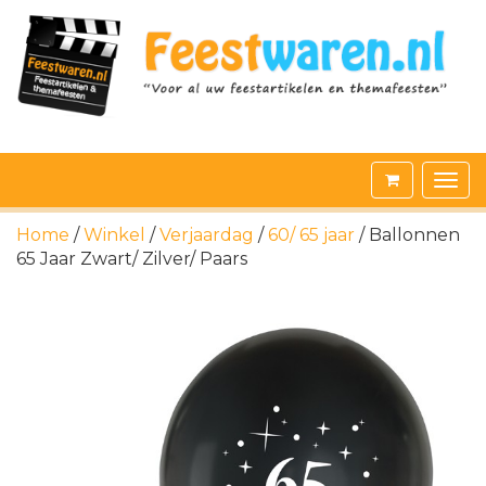
Home
/
Winkel
/
Verjaardag
/
60/ 65 jaar
/ Ballonnen
65 Jaar Zwart/ Zilver/ Paars